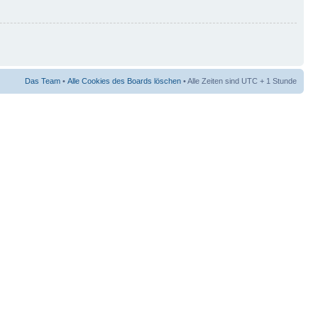
Das Team
•
Alle Cookies des Boards löschen
• Alle Zeiten sind UTC + 1 Stunde